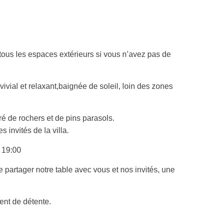
ACCÈS
LIVRE D’OR
 tous les espaces extérieurs si vous n’avez pas de
CONTACT & TARIFS
ial et relaxant,baignée de soleil, loin des zones
FACEBOOK
ré de rochers et de pins parasols.
INSTAGRAM
invités de la villa.
à 19:00
partager notre table avec vous et nos invités, une
nt de détente.