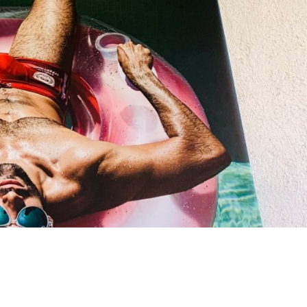
SAINTE-MAXIME
SAINT-TROPEZ
SAINT-RAPHAËL
LE CHALET BACCHUS
LE PAMPELONNE
FORFAIT JOURNÉE
PRIVATISATION
À VOIR, À FAIRE