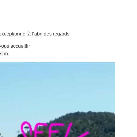
ACCÈS
LIVRE D’OR
xceptionnel à l’abri des regards.
CONTACT & TARIFS
ous accueillir
ison.
FACEBOOK
INSTAGRAM