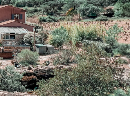
SAINTE-MAXIME
SAINT-TROPEZ
SAINT-RAPHAËL
LE CHALET BACCHUS
LE PAMPELONNE
FORFAIT JOURNÉE
PRIVATISATION
À VOIR, À FAIRE