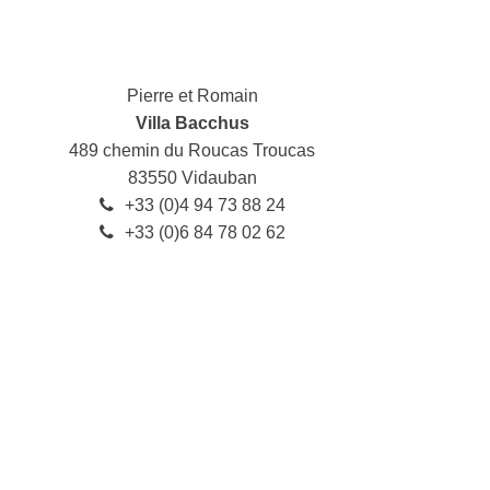
ACCÈS
LIVRE D’OR
Pierre et Romain
Villa Bacchus
489 chemin du Roucas Troucas
CONTACT & TARIFS
83550 Vidauban
+33 (0)4 94 73 88 24
FACEBOOK
+33 (0)6 84 78 02 62
INSTAGRAM