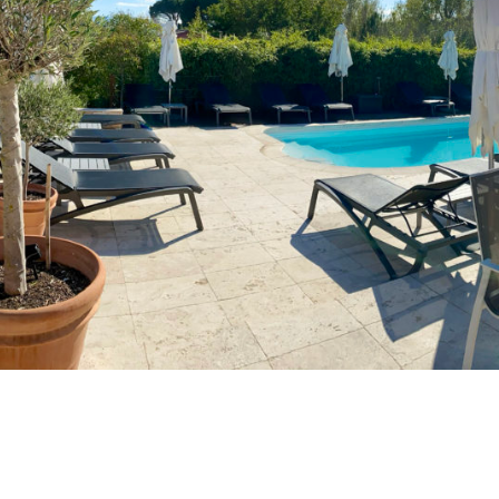
SAINTE-MAXIME
SAINT-TROPEZ
SAINT-RAPHAËL
LE CHALET BACCHUS
LE PAMPELONNE
FORFAIT JOURNÉE
PRIVATISATION
À VOIR, À FAIRE